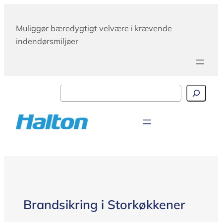
Skip
to
Muliggør bæredygtigt velvære i krævende
content
indendørsmiljøer
Search
Brandsikring i Storkøkkener